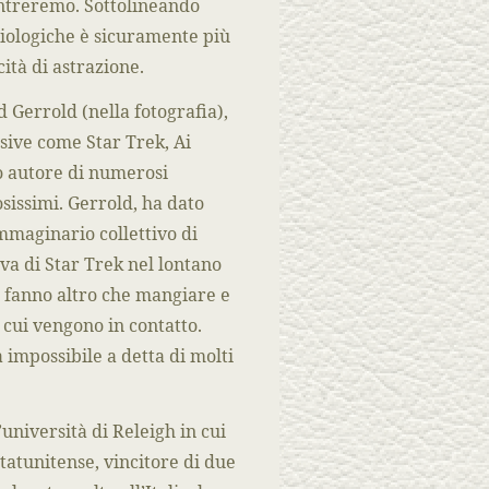
ontreremo. Sottolineando
iologiche è sicuramente più
tà di astrazione.
d Gerrold (nella fotografia),
isive come Star Trek, Ai
co autore di numerosi
osissimi. Gerrold, ha dato
immaginario collettivo di
siva di Star Trek nel lontano
n fanno altro che mangiare e
n cui vengono in contatto.
 impossibile a detta di molti
università di Releigh in cui
tatunitense, vincitore di due