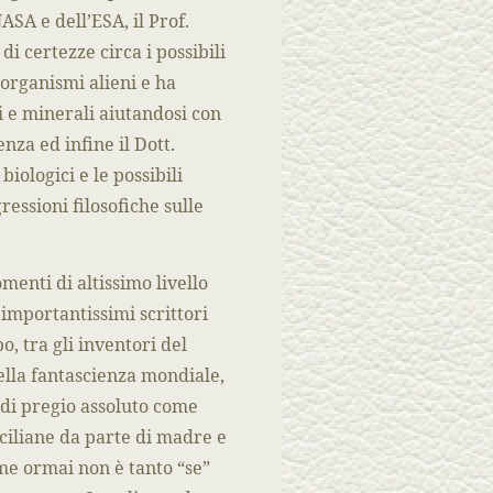
ASA e dell’ESA, il Prof.
 certezze circa i possibili
organismi alieni e ha
li e minerali aiutandosi con
enza ed infine il Dott.
iologici e le possibili
ressioni filosofiche sulle
menti di altissimo livello
importantissimi scrittori
po, tra gli inventori del
lla fantascienza mondiale,
e di pregio assoluto come
iciliane da parte di madre e
me ormai non è tanto “se”