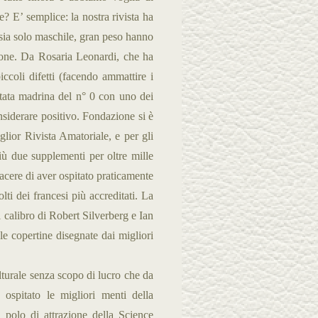
e? E’ semplice: la nostra rivista ha
ia solo maschile, gran peso hanno
one. Da Rosaria Leonardi, che ha
iccoli difetti (facendo ammattire i
tata madrina del n° 0 con uno dei
onsiderare positivo. Fondazione si è
glior Rivista Amatoriale, e per gli
più due supplementi per oltre mille
piacere di aver ospitato praticamente
lti dei francesi più accreditati. La
l calibro di Robert Silverberg e Ian
le copertine disegnate dai migliori
ulturale senza scopo di lucro che da
ospitato le migliori menti della
n polo di attrazione della Science