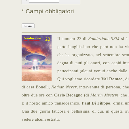
* Campi obbligatori
Invia
Il numero 23 di
Fondazione
SFM
si è 
parto lunghissimo che però non ha v
che ha organizzato, nel settembre sc
degna di tutti gli onori, con ospiti i
partecipanti (alcuni venuti anche dalle 
Qui vogliamo ricordare
Val Romeo
, d
di casa Bonelli,
Nathan Never
, intervenuta di persona, ch
oltre due ore con
Carlo Recagno
(di
Martin Mystere
, che 
E il nostro amico transoceanico,
Paul Di Filippo
, ormai un
Una due giorni faticosa e bellissima, di cui, in questa ri
vedere alcuni estratti.