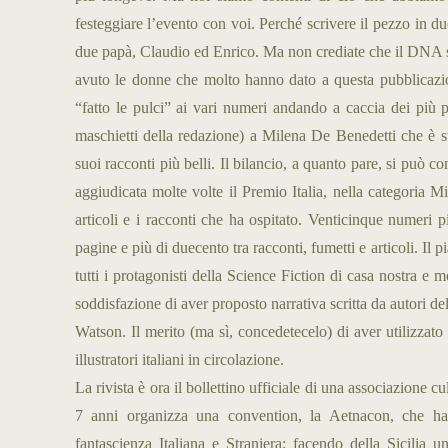
festeggiare l’evento con voi. Perché scrivere il pezzo in du
due papà, Claudio ed Enrico. Ma non crediate che il DNA s
avuto le donne che molto hanno dato a questa pubblicazi
“fatto le pulci” ai vari numeri andando a caccia dei più p
maschietti della redazione) a Milena De Benedetti che è s
suoi racconti più belli. Il bilancio, a quanto pare, si può c
aggiudicata molte volte il Premio Italia, nella categoria Mi
articoli e i racconti che ha ospitato. Venticinque numeri 
pagine e più di duecento tra racconti, fumetti e articoli. Il 
tutti i protagonisti della Science Fiction di casa nostra e mo
soddisfazione di aver proposto narrativa scritta da autori de
Watson. Il merito (ma sì, concedetecelo) di aver utilizzato 
illustratori italiani in circolazione.
La rivista è ora il bollettino ufficiale di una associazione c
7 anni organizza una convention, la Aetnacon, che ha 
fantascienza Italiana e Straniera; facendo della Sicilia u