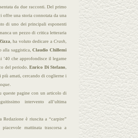
entata da due racconti. Del primo
ci offre una storia connotata da una
to di uno dei principali esponenti
anca un pezzo di critica letteraria
Zizza
, ha voluto dedicare a
Crash
,
 alla saggistica,
Claudio Chillemi
nni ’40 che approfondisce il legame
ico del periodo.
Enrico Di
Stefano
,
 i più amati, cercando di coglierne i
poque
.
 queste pagine con un articolo di
guitissimo intervento all’ultima
 la Redazione è riuscita a “carpire”
piacevole mattinata trascorsa a