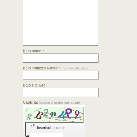
Il tuo nome: *
Il tuo indirizzo e-mail: *
(non visualizzato)
Il tuo sito web:
Captcha:
(codice di protezione spam)
↺
Inserisci il codice