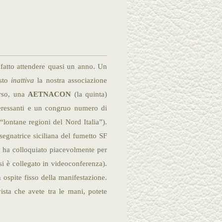
fatto attendere quasi un anno. Un
isto
inattiva
la nostra associazione
orso, una
AETNACON
(la quinta)
nteressanti e un congruo numero di
“lontane regioni del Nord Italia”).
isegnatrice siciliana del fumetto SF
e ha colloquiato piacevolmente per
si è collegato in videoconferenza).
 ospite fisso della manifestazione.
vista che avete tra le mani, potete