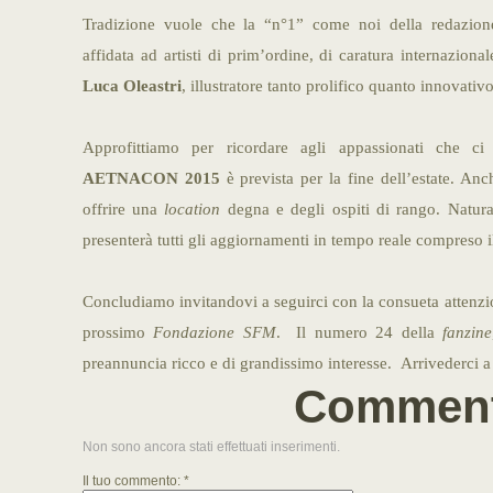
Tradizione vuole che la “n°1” come noi della redazion
affidata ad artisti di prim’ordine, di caratura internaziona
Luca Oleastri
, illustratore tanto prolifico quanto innovativo
Approfittiamo per ricordare agli appassionati che c
AETNACON 2015
è prevista per la fine dell’estate. A
offrire una
location
degna e degli ospiti di rango. Natur
presenterà tutti gli aggiornamenti in tempo reale compreso 
Concludiamo invitandovi a seguirci con la consueta attenzi
prossimo
Fondazione SFM
. Il numero 24 della
fanzine
preannuncia ricco e di grandissimo interesse. Arrivederci a 
Comment
Non sono ancora stati effettuati inserimenti.
Il tuo commento: *