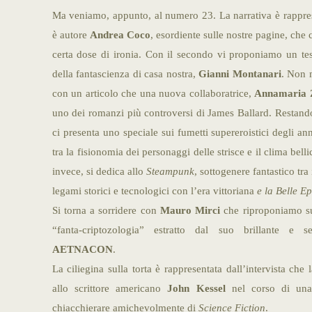
Ma veniamo, appunto, al numero 23. La narrativa è rappres
è autore
Andrea Coco
, esordiente sulle nostre pagine, che 
certa dose di ironia. Con il secondo vi proponiamo un tes
della fantascienza di casa nostra,
Gianni Montanari
. Non m
con un articolo che una nuova collaboratrice,
Annamaria 
uno dei romanzi più controversi di James Ballard. Restando
ci presenta uno speciale sui fumetti supereroistici degli a
tra la fisionomia dei personaggi delle strisce e il clima bell
invece, si dedica allo
Steampunk
, sottogenere fantastico tra
legami storici e tecnologici con l’era vittoriana
e la Belle E
Si torna a sorridere con
Mauro Mirci
che riproponiamo su
“fanta-criptozologia” estratto dal suo brillante e se
AETNACON
.
La ciliegina sulla torta è rappresentata dall’intervista che
allo scrittore americano
John Kessel
nel corso di una 
chiacchierare amichevolmente di
Science Fiction
.