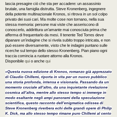
lascia presagire ciò che sta per accadere: un assassinio
brutale, una famiglia distrutta. Steve Kronenberg, ingegnere
della potente multinazionale Kronos, si ritrova in un sol colpo
privato dei suoi cari. Ma molte cose non tornano, nella sua
stessa memoria: persone mai viste che asseriscono di
conoscerlo, addirittura un’amante mai conosciuta prima che
afferma di frequentarlo da mesi. Il tenente Ted Torres deve
dipanare un'indagine che si rivela subito troppo intricata, e non
può essere diversamente, visto che le indagini puntano sulle
ricerche sul tempo dello stesso Kronenberg. Pian piano ogni
traccia comincia a ruotare attorno alla Kronos.
Disponibile
qui
o anche
qui
«Questa nuova edizione di
Kronos
, romanzo già apprezzato
di Claudio Chillemi, riporta in vita per un nuovo pubblico
una storia profonda, intensa e visionaria. Passando da un
momento cruciale all’altro, da una inquietante rivelazione
cosmica all’altra, mentre allo stesso tempo si immerge in
modo esaltante negli ampi panorami della speculazione
scientifica, questo racconto dell’enigmatica odissea di
Steve Kronenberg riverbera echi delle grandi opere di Philip
K. Dick, ma allo stesso tempo rimane puro Chillemi al cento